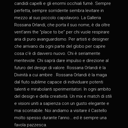
candidi capelli e gli enormi occhiali fumè. Sempre
perfetta, sempre sorridente sembra levitare in
mezzo al suo piccolo capolavoro. La Galleria
Rossana Orlandi, che porta il suo nome, è da oltre
vent’anni the “place to be” per chi vuole respirare
aria di puro avanguardismo. Per artisti e designer
che arrivano da ogni parte del globo per capire
cosa c’è di davvero nuovo. Chi è seriamente
meritevole. Chi saprà dare impulso e direzione al
futuro del design di valore. Rossana Orlandi è la
Divinità a cui ambire . Rossana Orlandi è la maga
dal fiuto sublime capace di individuare potenti
talenti e mirabolanti sperimentatori. In ogni ambito
del design e della creatività. Un mix e match di stili
e visioni uniti a sapienza con un gusto elegante e
mai scontabile. Noi andiamo a visitare il Castello
molto spesso durante l’anno….ed è sempre una
favola pazzesca.