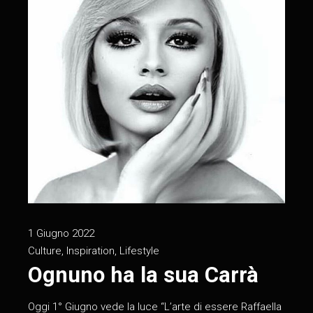
1 Giugno 2022
Culture
,
Inspiration
,
Lifestyle
Ognuno ha la sua Carrà
Oggi 1° Giugno vede la luce “L’arte di essere Raffaella